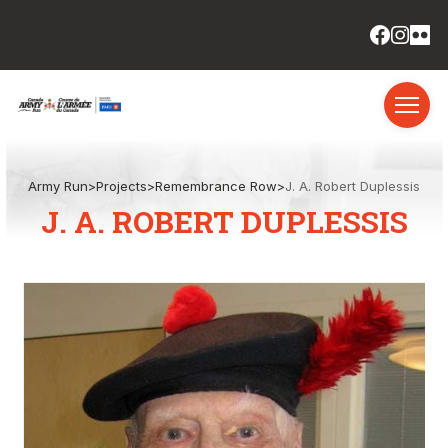
Army Run
>
Projects
>
Remembrance Row
>
J. A. Robert Duplessis
J. A. ROBERT DUPLESSIS