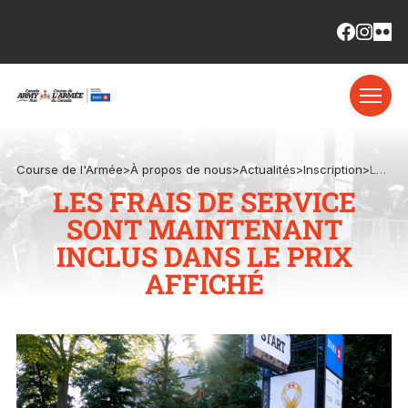
Course de l'Armée
>
À propos de nous
>
Actualités
>
Inscription
>
Les frais de service sont maintenant inclus dans le prix affiché
LES FRAIS DE SERVICE
SONT MAINTENANT
INCLUS DANS LE PRIX
AFFICHÉ