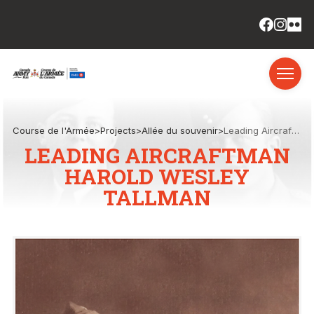
Course de l'Armée
>
Projects
>
Allée du souvenir
>
Leading Aircraftman Harold Wesley Tallman
LEADING AIRCRAFTMAN
HAROLD WESLEY
TALLMAN