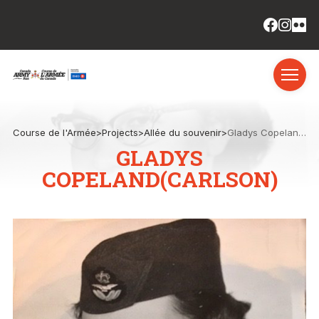
Course de l'Armée
>
Projects
>
Allée du souvenir
>
Gladys Copeland(Carlson)
GLADYS
COPELAND(CARLSON)