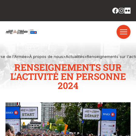
se de l'Armée
>
À propos de nous
>
Actualités
>
Renseignements sur l'acti
RENSEIGNEMENTS SUR
L’ACTIVITÉ EN PERSONNE
2024